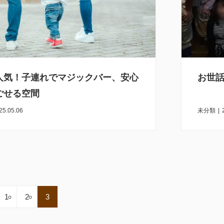
人気！子連れでマジックバー、安心
お世
ごせる空間
25.05.06
未分類
|
1
2
3