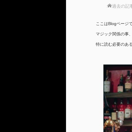
ホーム
過去の記
ここはBlogペー
マジック関係の事
特に読む必要のあ