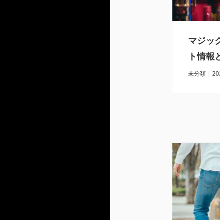
マジッ
ト情報
未分類
|
20