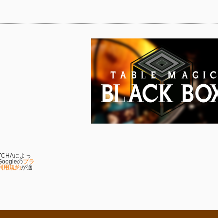
TCHAによっ
ogleの
プラ
利用規約
が適