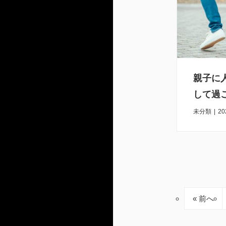
親子に
して過
未分類
|
20
« 前へ