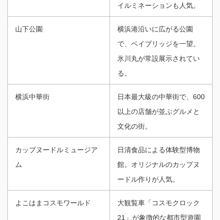
イルミネーションも人気。
山下公園
横浜港沿いに広がる公園
で、ベイブリッジを一望。
氷川丸が常設展示されてい
る。
横浜中華街
日本最大級の中華街で、600
以上の店舗が並ぶグルメと
文化の街。
カップヌードルミュージア
日清食品による体験型博物
ム
館。オリジナルのカップヌ
ードル作りが人気。
よこはまコスモワールド
大観覧車「コスモクロック
21」が象徴的な都市型遊園