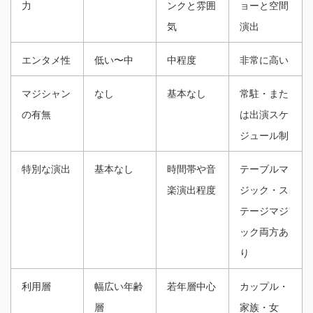
力
ンクと雰囲
ョーと空間
気
演出
エンタメ性
低い〜中
中程度
非常に高い
マジシャン
なし
基本なし
常駐・また
の有無
は出演スケ
ジュール制
特別な演出
基本なし
時間帯や音
テーブルマ
楽演出程度
ジック・ス
テージマジ
ック両方あ
り
利用層
幅広い年齢
若年層中心
カップル・
層
家族・女