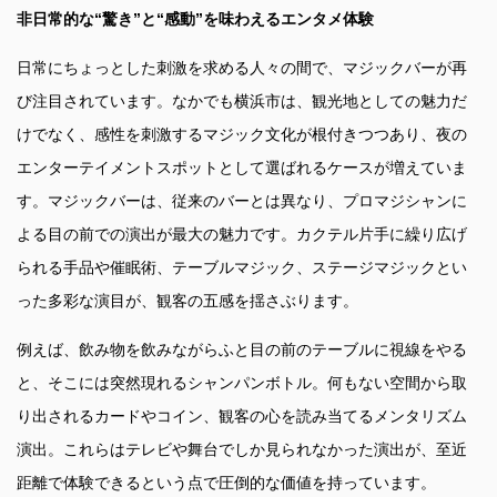
非日常的な“驚き”と“感動”を味わえるエンタメ体験
日常にちょっとした刺激を求める人々の間で、マジックバーが再
び注目されています。なかでも横浜市は、観光地としての魅力だ
けでなく、感性を刺激するマジック文化が根付きつつあり、夜の
エンターテイメントスポットとして選ばれるケースが増えていま
す。マジックバーは、従来のバーとは異なり、プロマジシャンに
よる目の前での演出が最大の魅力です。カクテル片手に繰り広げ
られる手品や催眠術、テーブルマジック、ステージマジックとい
った多彩な演目が、観客の五感を揺さぶります。
例えば、飲み物を飲みながらふと目の前のテーブルに視線をやる
と、そこには突然現れるシャンパンボトル。何もない空間から取
り出されるカードやコイン、観客の心を読み当てるメンタリズム
演出。これらはテレビや舞台でしか見られなかった演出が、至近
距離で体験できるという点で圧倒的な価値を持っています。