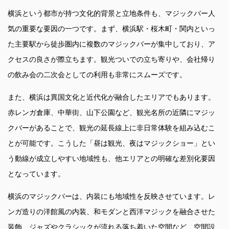
横浜という都市が持つ文化的背景と立地条件も、マジックバー人
気の重要な要因の一つです。まず、横浜駅・桜木町・関内といっ
た主要駅から徒歩圏内に複数のマジックバーが集中しており、ア
クセスの良さが際立ちます。観光ついでの立ち寄りや、会社帰り
の飲み会の二次会としての利用も非常にスムーズです。
また、横浜は異国文化と近代化が融合したエリアでもあります。
赤レンガ倉庫、中華街、山下公園など、観光名所の近隣にマジッ
クバーがあることで、観光の延長線上に非日常体験を組み込むこ
とが可能です。こうした「昼は観光、夜はマジックショー」とい
う動線が成立しやすい地域性も、他エリアとの明確な差別化要因
となっています。
横浜のマジックバーは、内装にも地域性を反映させています。レ
ンガ造りの洋館風の内装、和モダンと西洋マジックを融合させた
装飾、ジャズやクラシックが流れる落ち着いた空間など、空間設